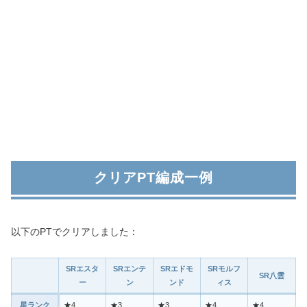
クリアPT編成一例
以下のPTでクリアしました：
SRエスタ
SRエンテ
SRエドモ
SRモルフ
SR八雲
ー
ン
ンド
ィス
星ランク
★4
★3
★3
★4
★4