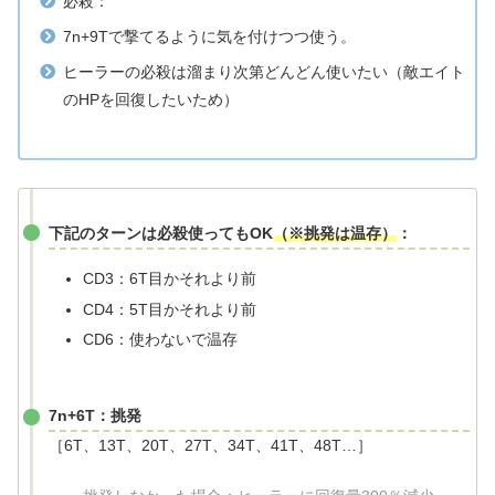
必殺：
7n+9Tで撃てるように気を付けつつ使う。
ヒーラーの必殺は溜まり次第どんどん使いたい（敵エイト
のHPを回復したいため）
下記のターンは必殺使ってもOK
（※挑発は温存）
：
CD3：6T目かそれより前
CD4：5T目かそれより前
CD6：使わないで温存
7n+6T：挑発
［6T、13T、20T、27T、34T、41T、48T…］