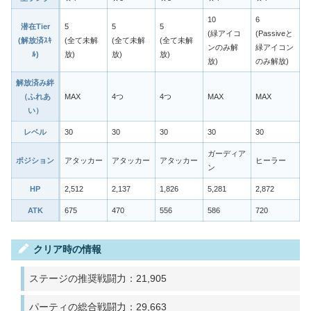
10
6
潜在Tier
5
5
5
(緑アイコ
(Passiveと
(解放済ｽｷ
(全て未解
(全て未解
(全て未解
ンのみ解
緑アイコン
ﾙ)
放)
放)
放)
放)
のみ解放)
解放済み絆
（ふれあ
MAX
4つ
4つ
MAX
MAX
い）
レベル
30
30
30
30
30
ガーディア
ポジション
アタッカー
アタッカー
アタッカー
ヒーラー
ン
HP
2,512
2,137
1,826
5,281
2,872
ATK
675
470
556
586
720
クリア時の情報
ステージの推奨戦闘力：21,905
パーティの総合戦闘力：29,663