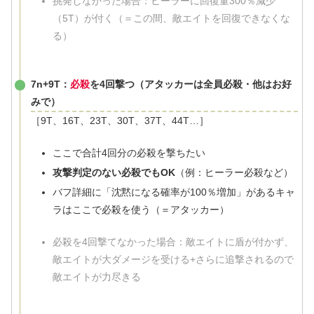
挑発しなかった場合：ヒーラーに回復量300％減少
（5T）が付く（＝この間、敵エイトを回復できなくな
る）
7n+9T：
必殺
を4回撃つ（アタッカーは全員必殺・他はお好
みで）
［9T、16T、23T、30T、37T、44T…］
ここで合計4回分の必殺を撃ちたい
攻撃判定のない必殺でもOK
（例：ヒーラー必殺など）
バフ詳細に「沈黙になる確率が100％増加」があるキャ
ラはここで必殺を使う（＝アタッカー）
必殺を4回撃てなかった場合：敵エイトに盾が付かず、
敵エイトが大ダメージを受ける+さらに追撃されるので
敵エイトが力尽きる