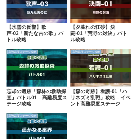
【氷雪の反響】歌
【夕暮れの狂砂】決
声-03「新たな古の歌」バ
闘-01「荒野の対決」バト
トル攻略
ル攻略
高難易度ステージ攻略
高難易度ステージ攻略
忘却の遺跡「森林の救助探
【森の奇跡】看護-01「ハ
査」バトル01 – 高難易度ス
リネズミ乱戦」攻略 – イベ
テージ攻略
ント高難易度ステージ
高難易度ステージ攻略