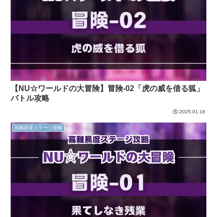
【NU☆ワールドの大冒険】冒険-02「虎の威を借る狐」
バトル攻略
2025.01.16
高難易度ステージ攻略