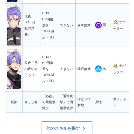
CD3：
玖夜
HP回復
サポ
SR「冷
闇
量を
できない
麻痺無効
眼の異
ーター
100％減
客」
少（3T）
CD3：
玖夜「雪
HP回復
デバ
水
の夜のぬ
量を
できない
睡眠無効
ッファー
くもり」
100％減
少（3T）
「必殺」
「通常攻
潜在12で
ポジショ
画像
キャラ名
で回復量
撃」で回
属性
解放
ン
減少
復量減少
他のスキルを探す