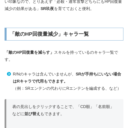
い印象なので、とりあえず「必殺・通常攻撃どちらにもHP回復量
減少の効果がある」
SR玖夜
を育てておくと便利。
「敵のHP回復量減少」キャラ一覧
「
敵のHP回復量を減らす
」
スキルを持っているのキャラ一覧で
す。
R/Nのキャラは含んでいませんが、
SRが手持ちにいない場合
はRキャラで代用もできます。
（例：SRエンテンの代わりにRエンテンを編成する、など）
表の見出しをクリックすることで、「CD順」「名前順」
などに
並び替え
もできます。