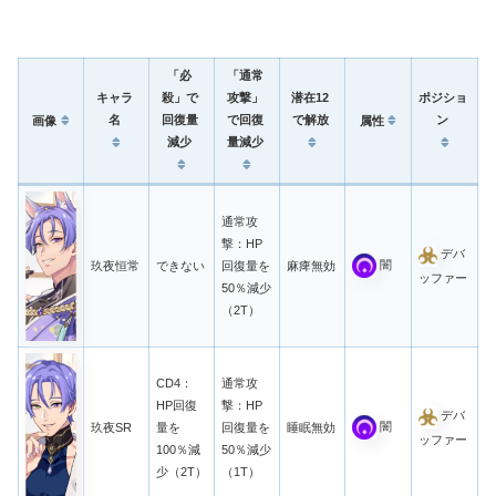
「必
「通常
キャラ
殺」で
攻撃」
潜在12
ポジショ
名
回復量
で回復
で解放
ン
画像
属性
減少
量減少
通常攻
撃：HP
デバ
闇
玖夜恒常
できない
回復量を
麻痺無効
ッファー
50％減少
（2T）
CD4：
通常攻
HP回復
撃：HP
デバ
闇
玖夜SR
量を
回復量を
睡眠無効
ッファー
100％減
50％減少
少（2T）
（1T）