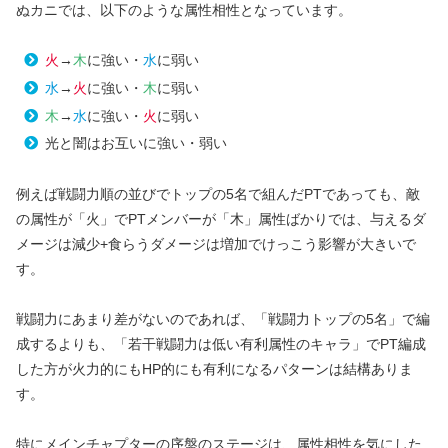
ぬカニでは、以下のような属性相性となっています。
火
→
木
に強い・
水
に弱い
水
→
火
に強い・
木
に弱い
木
→
水
に強い・
火
に弱い
光と闇はお互いに強い・弱い
例えば戦闘力順の並びでトップの5名で組んだPTであっても、敵
の属性が「火」でPTメンバーが「木」属性ばかりでは、与えるダ
メージは減少+食らうダメージは増加でけっこう影響が大きいで
す。
戦闘力にあまり差がないのであれば、「戦闘力トップの5名」で編
成するよりも、「若干戦闘力は低い有利属性のキャラ」でPT編成
した方が火力的にもHP的にも有利になるパターンは結構ありま
す。
特にメインチャプターの序盤のステージは、属性相性を気にした