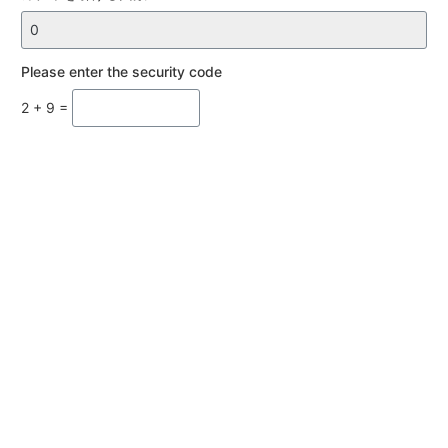
ガ
Please enter the security code
チ
2 + 9 =
ャ
1
回
に
必
要
な
ク
リ
ス
タ
ル
数