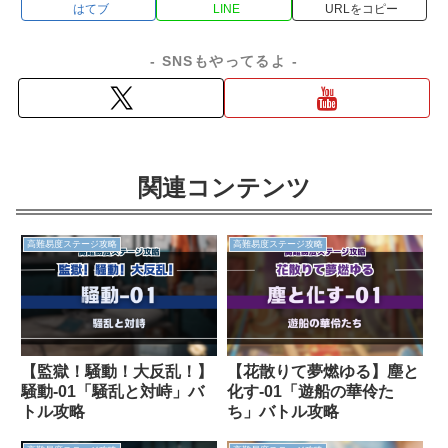
はてブ
LINE
コピー
- SNSもやってるよ -
関連コンテンツ
高難易度ステージ攻略
高難易度ステージ攻略
【監獄！騒動！大反乱！】
【花散りて夢燃ゆる】塵と
騒動-01「騒乱と対峙」バ
化す-01「遊船の華伶た
トル攻略
ち」バトル攻略