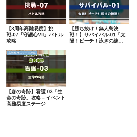
【3周年高難易度】挑
【勝ち抜け！無人島決
戦-07「守護心VII」バトル
戦！】サバイバル-01「太
攻略
陽！ビーチ！泳ぎの練
習！」バトル攻略
高難易度ステージ攻略
【森の奇跡】看護-03「生
命の奇跡」攻略 – イベント
高難易度ステージ