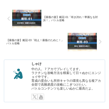
【薔薇の宴】戴冠-01「咲き誇れ！華麗なる対
決！」バトル攻略
【薔薇の宴】戴冠-03「戦え！薔薇のために！」
バトル攻略
しゃけ
中の人。７アカでプレイしてます。
ラクチンな攻略方法を模索して日々ぬかにエンジ
ョイ中です。
育成の度合いも所持キャラの環境も異なる複アカ
全部で高難易度の攻略にこぎつけたい。
バトルコンテンツも楽しいぬかに最高だよ。