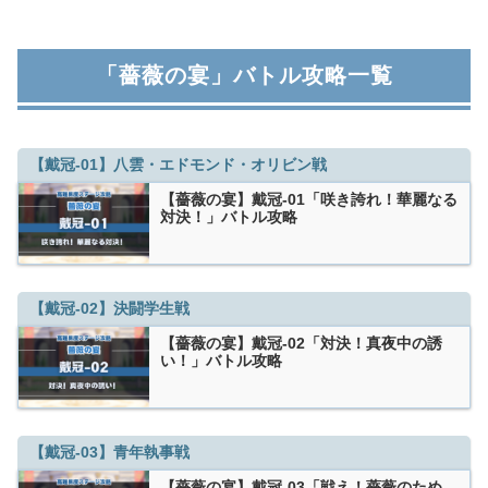
「薔薇の宴」バトル攻略一覧
【戴冠-01】八雲・エドモンド・オリビン戦
【薔薇の宴】戴冠-01「咲き誇れ！華麗なる
対決！」バトル攻略
【戴冠-02】決闘学生戦
【薔薇の宴】戴冠-02「対決！真夜中の誘
い！」バトル攻略
【戴冠-03】青年執事戦
【薔薇の宴】戴冠-03「戦え！薔薇のため