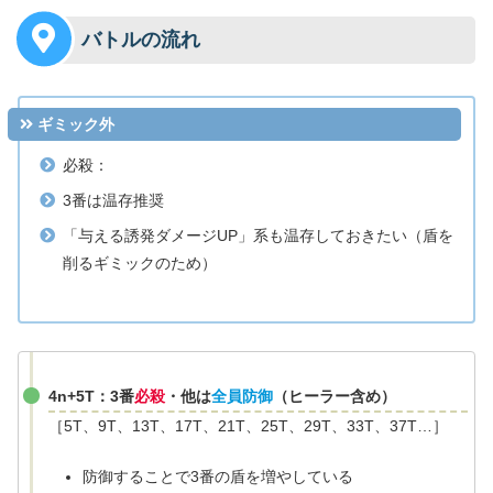
バトルの流れ
ギミック外
必殺：
3番は温存推奨
「与える誘発ダメージUP」系も温存しておきたい（盾を
削るギミックのため）
4n+5T：3番
必殺
・他は
全員防御
（ヒーラー含め）
［5T、9T、13T、17T、21T、25T、29T、33T、37T…］
防御することで3番の盾を増やしている