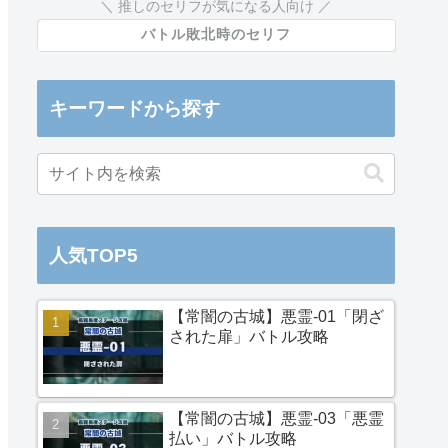
推しのセリフが気になる人向け
バトル敗北時のセリフ
キーワードから探す
人気TOP5
【常闇の古城】悪霊-01「閉ざ
された扉」バトル攻略
【常闇の古城】悪霊-03「悪霊
払い」バトル攻略