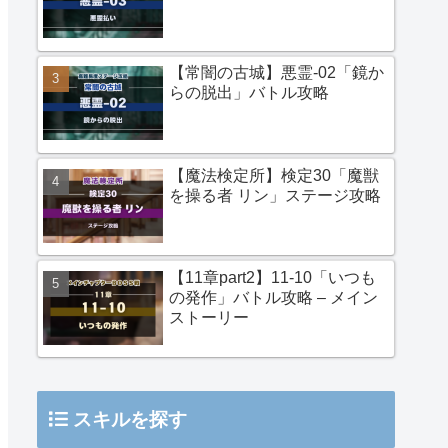
【常闇の古城】悪霊-02「鏡か
らの脱出」バトル攻略
【魔法検定所】検定30「魔獣
を操る者 リン」ステージ攻略
【11章part2】11-10「いつも
の発作」バトル攻略 – メイン
ストーリー
スキルを探す