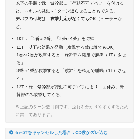
以下の手順で緑・紫幹部に「行動不可デバフ」を付ける
と、スキルの発動を1ターン遅らせることもできる。
デバフの付与は、
攻撃判定がなくてもOK
（ヒーラーな
ど）
10T：「1番or2番」「3番or4番」を防御
11T：以下の効果が発動（攻撃する敵は誰でもOK）
1番or2番が攻撃すると「緑幹部を確定で麻痺（1T）させ
る」
3番or4番が攻撃すると「紫幹部を確定で睡眠（1T）させ
る」
12T：緑・紫幹部が行動不可デバフにより一回休み。青
幹部のみ攻撃してくる。
※上記のターン数は例です。流れを分かりやすくするため
に書いてあります。
4n+5Tをキャンセルした場合：CD数がズレ込む