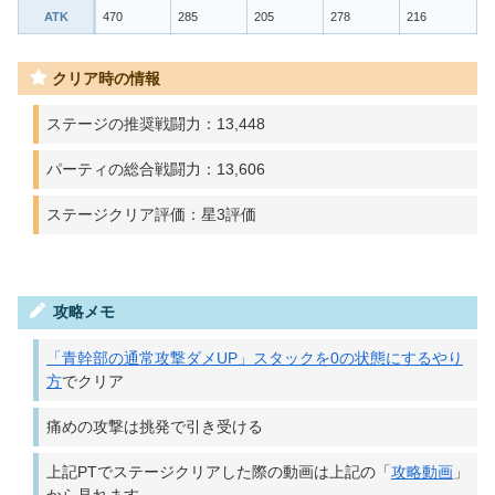
ATK
470
285
205
278
216
クリア時の情報
ステージの推奨戦闘力：13,448
パーティの総合戦闘力：13,606
ステージクリア評価：星3評価
攻略メモ
「青幹部の通常攻撃ダメUP」スタックを0の状態にするやり
方
でクリア
痛めの攻撃は挑発で引き受ける
上記PTでステージクリアした際の動画は上記の「
攻略動画
」
から見れます。