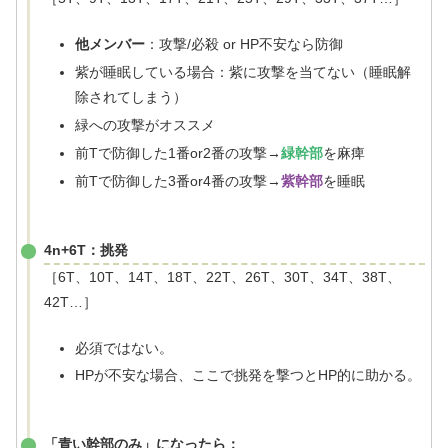
他メンバー
：攻撃/必殺 or HP不安なら防御
紫が睡眠している場合：紫に攻撃を当てない（睡眠解
除されてしまう）
緑への攻撃がオススメ
前Tで防御した1番or2番の攻撃→
緑幹部
を麻痺
前Tで防御した3番or4番の攻撃→
紫幹部
を睡眠
4n+6T：挑発
［6T、10T、14T、18T、22T、26T、30T、34T、38T、
42T…］
必須ではない。
HPが不安な場合、ここで挑発を撃つとHP的に助かる。
「青い幹部のみ」になったら：