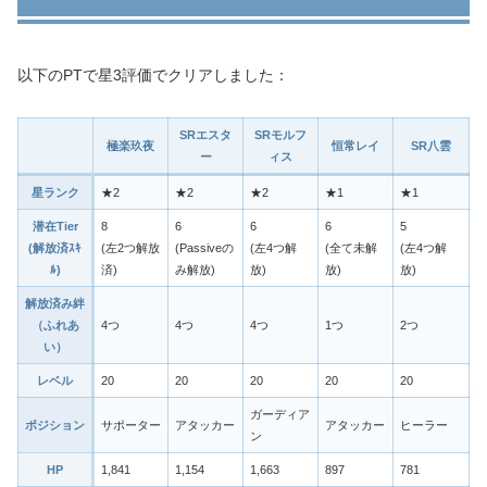
以下のPTで星3評価でクリアしました：
SRエスタ
SRモルフ
極楽玖夜
恒常レイ
SR八雲
ー
ィス
星ランク
★2
★2
★2
★1
★1
潜在Tier
8
6
6
6
5
(解放済ｽｷ
(左2つ解放
(Passiveの
(左4つ解
(全て未解
(左4つ解
ﾙ)
済)
み解放)
放)
放)
放)
解放済み絆
（ふれあ
4つ
4つ
4つ
1つ
2つ
い）
レベル
20
20
20
20
20
ガーディア
ポジション
サポーター
アタッカー
アタッカー
ヒーラー
ン
HP
1,841
1,154
1,663
897
781