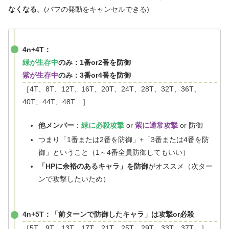
なくなる
。(バフの発動をキャンセルできる)
4n+4T：
緑が生存中
のみ：1番or2番を防御
紫が生存中
のみ：3番or4番を防御
［4T、8T、12T、16T、20T、24T、28T、32T、36T、
40T、44T、48T…］
他メンバー
：
緑に必殺攻撃
or
紫に通常攻撃
or 防御
つまり「1番または2番を防御」+「3番または4番を防
御」ということ（1～4番全員防御してもいい）
「HPに余裕のあるキャラ」を防御
がオススメ（次ター
ンで攻撃したいため）
4n+5T：「前ターンで防御したキャラ」は攻撃or必殺
［5T、9T、13T、17T、21T、25T、29T、33T、37T…］