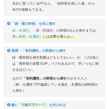
充分に育っているPTなら、「緑幹部を倒した後」から
AUTO攻略もできる。
「緑・紫の幹部」を先に倒す
緑（木属性）
・
紫（闇属性）
の幹部の2人を倒すまでは、
青い幹部（水属性）
には攻撃が通らない。
推奨：「有利属性」の幹部から倒す
緑・紫幹部を倒す順番はどちらでもいい。が、この2名に
は「青幹部の攻撃力UP」バフがあるので、早いうちに倒
せるほどいい。
なので
「有利属性」の幹部から倒す
のがオススメ。
（例：火属性でPT編成している場合…木属性の緑幹部か
ら倒す）
敵に「
行動不可デバフ
」を付けれる