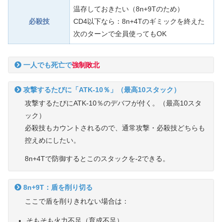
温存しておきたい（8n+9Tのため）
必殺技
CD4以下なら：8n+4Tのギミックを終えた
次のターンで全員使ってもOK
一人でも死亡で
強制敗北
攻撃するたびに「ATK-10％」（最高10スタック）
攻撃するたびにATK-10％のデバフが付く。（最高10スタ
ック）
必殺技もカウントされるので、通常攻撃・必殺技どちらも
控えめにしたい。
8n+4Tで防御するとこのスタックを-2できる。
8n+9T：盾を削り切る
ここで盾を削りきれない場合は：
そもそも火力不足（育成不足）