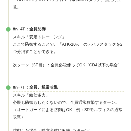
意。
8n+4T：全員防御
スキル「安定トレーニング」
ここで防御することで、「ATK-10%」のデバフスタックを2
つ分消すことができる。
次ターン（5T目）：全員必殺使ってOK（CD4以下の場合）
8n+7T：全員、通常攻撃
スキル「給仕協力」
必殺も防御もしたくないので、全員通常攻撃するターン。
（オートガードによる防御はOK 例：SRモルフィスの通常
攻撃）
防御した場合：味方全体に麻痺（2ターン）