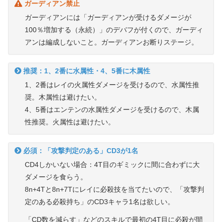
ガーディアン禁止
ガーディアンには「ガーディアンが受けるダメージが
100％増加する（永続）」のデバフが付くので、ガーディ
アンは編成しないこと。ガーディアンお断りステージ。
推奨：1、2番に水属性・4、5番に木属性
1、2番はレイの火属性ダメージを受けるので、水属性推
奨。木属性は避けたい。
4、5番はエンテンの水属性ダメージを受けるので、木属
性推奨。火属性は避けたい。
必須：「攻撃判定のある」CD3が1名
CD4しかいない場合：4T目のギミックに間に合わずに大
ダメージを食らう。
8n+4Tと8n+7Tにレイに必殺技を当てたいので、「攻撃判
定のある必殺持ち」のCD3キャラ1名は欲しい。
「CD数を減らす」などのスキルで最初の4T目に必殺が間