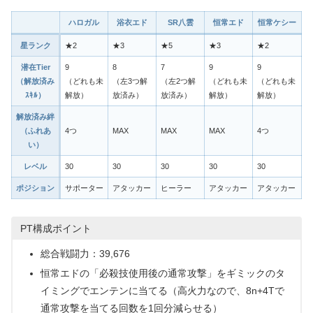
ハロガル
浴衣エド
SR八雲
恒常エド
恒常ケシー
星ランク
★2
★3
★5
★3
★2
潜在Tier
9
8
7
9
9
（解放済み
（どれも未
（左3つ解
（左2つ解
（どれも未
（どれも未
ｽｷﾙ）
解放）
放済み）
放済み）
解放）
解放）
解放済み絆
（ふれあ
4つ
MAX
MAX
MAX
4つ
い）
レベル
30
30
30
30
30
ポジション
サポーター
アタッカー
ヒーラー
アタッカー
アタッカー
PT構成ポイント
総合戦闘力：39,676
恒常エドの「必殺技使用後の通常攻撃」をギミックのタ
イミングでエンテンに当てる（高火力なので、8n+4Tで
通常攻撃を当てる回数を1回分減らせる）