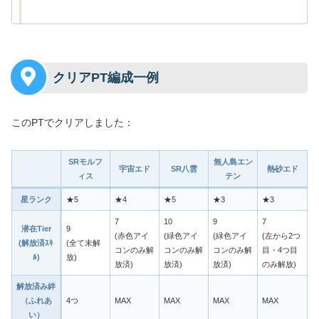
クリアPT編成一例
このPTでクリアしました：
SRモルフ
無人島エン
宇宙エド
SR八雲
熱砂エド
ィス
テン
星ランク
★5
★4
★5
★3
★3
7
10
9
7
潜在Tier
9
(赤色アイ
(緑色アイ
(緑色アイ
(左から2つ
(解放済ｽｷ
(全て未解
コンのみ解
コンのみ解
コンのみ解
目・4つ目
ﾙ)
放)
放済)
放済)
放済)
のみ解放)
解放済み絆
（ふれあ
4つ
MAX
MAX
MAX
MAX
い）