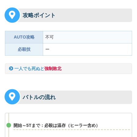
攻略ポイント
AUTO攻略
不可
必殺技
ー
一人でも死ぬと
強制敗北
バトルの流れ
開始～5Tまで：必殺は温存（ヒーラー含め）