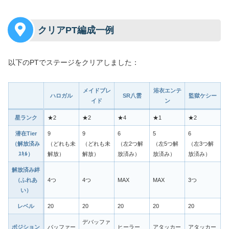
クリアPT編成一例
以下のPTでステージをクリアしました：
メイドブレ
浴衣エンテ
ハロガル
SR八雲
監獄ケシー
イド
ン
星ランク
★2
★2
★4
★1
★2
潜在Tier
9
9
6
5
6
（解放済み
（どれも未
（どれも未
（左2つ解
（左5つ解
（左3つ解
ｽｷﾙ）
解放）
解放）
放済み）
放済み）
放済み）
解放済み絆
（ふれあ
4つ
4つ
MAX
MAX
3つ
い）
レベル
20
20
20
20
20
デバッファ
ポジション
バッファー
ヒーラー
アタッカー
アタッカー