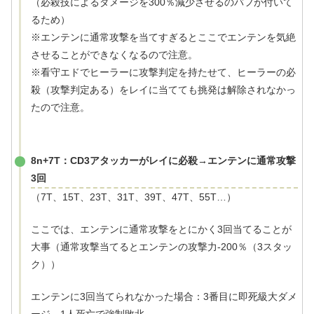
（必殺技によるダメージを300％減少させるのバフが付いて
るため）
※エンテンに通常攻撃を当てすぎるとここでエンテンを気絶
させることができなくなるので注意。
※看守エドでヒーラーに攻撃判定を持たせて、ヒーラーの必
殺（攻撃判定ある）をレイに当てても挑発は解除されなかっ
たので注意。
8n+7T：CD3アタッカーがレイに必殺→エンテンに通常攻撃
3回
（7T、15T、23T、31T、39T、47T、55T…）
ここでは、エンテンに通常攻撃をとにかく3回当てることが
大事（通常攻撃当てるとエンテンの攻撃力-200％（3スタッ
ク））
エンテンに3回当てられなかった場合：3番目に即死級大ダメ
ージ→1人死亡で強制敗北