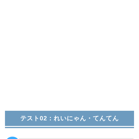
テスト02：れいにゃん・てんてん