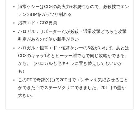
恒常ケシーはCD6の高火力+木属性なので、必殺技でエン
テンのHPをガッツリ削れる
浴衣エド：CD3要員
ハロガル：サポーターだが必殺・通常攻撃どちらも攻撃
判定があるので使い勝手が良い
ハロガル・恒常エド・恒常ケシーの3名がいれば、あとは
CD3のキャラ1名とヒーラー誰でもで同じ攻略ができる、
かも。（ハロガルも他キャラに置き替えしてもいいか
も）
このPTで奇跡的に(?)20T目でエンテンを気絶させること
ができた回でステージクリアできました。20T目の壁が
大きい。