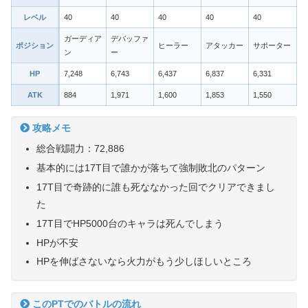
レベル
40
40
40
40
40
ガーディア
デバッファ
ポジション
ヒーラー
アタッカー
サポーター
ン
ー
HP
7,248
6,743
6,437
6,837
6,331
ATK
884
1,971
1,600
1,853
1,550
攻略メモ
総合戦闘力：72,886
基本的には17T目で誰かが落ちて強制敗北のパターン
17T目で奇跡的に誰も死ななかった回でクリアできまし
た
17T目でHP5000台のキャラは死んでしまう
HPが不安
HPを伸ばさないなら火力がもう少しほしいところ
このPTでのバトルの流れ