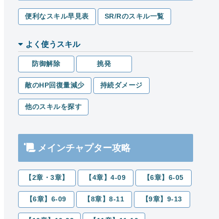
便利なスキル早見表
SR/Rのスキル一覧
よく使うスキル
防御解除
挑発
敵のHP回復量減少
持続ダメージ
他のスキルを探す
メインチャプター攻略
【2章・3章】
【4章】4-09
【6章】6-05
【6章】6-09
【8章】8-11
【9章】9-13