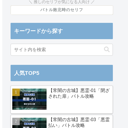
推しのセリフが気になる人向け
バトル敗北時のセリフ
キーワードから探す
人気TOP5
【常闇の古城】悪霊-01「閉ざ
された扉」バトル攻略
【常闇の古城】悪霊-03「悪霊
払い」バトル攻略