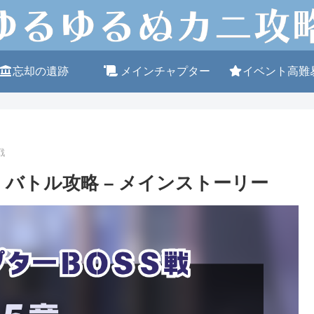
忘却の遺跡
メインチャプター
イベント高難
戦
姿」バトル攻略 – メインストーリー