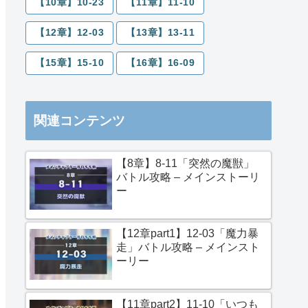
【10章】10-23
【11章】11-10
【12章】12-03
【13章】13-11
【15章】15-10
【16章】16-09
関連コンテンツ
【8章】8-11「突然の魔獣」
バトル攻略 – メインストーリ
ー
【12章part1】12-03「魔力暴
走」バトル攻略 – メインスト
ーリー
【11章part2】11-10「いつも