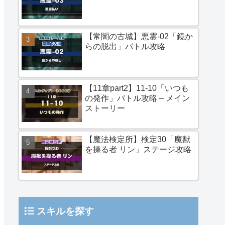
【常闇の古城】悪霊-02「鏡か
らの脱出」バトル攻略
【11章part2】11-10「いつも
の発作」バトル攻略 – メイン
ストーリー
【魔法検定所】検定30「魔獣
を操る者 リン」ステージ攻略
スキルを探す