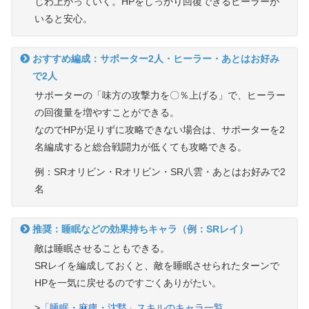
じわ上がっていく。HPをしっかり回復できるヒーラーが
いると安心。
おすすめ編成：サポーター2人・ヒーラー・あとはお好み
で2人
サポーターの「味方の攻撃力を〇％上げる」で、ヒーラー
の回復量を増やすことができる。
なのでHPが足りずに攻略できない場合は、サポーターを2
名編成すると総合戦闘力が低くても攻略できる。
例：SRオリビン・Rオリビン・SR八雲・あとはお好みで2
名
推奨：睡眠などの効果持ちキャラ（例：SRレイ）
敵は睡眠させることもできる。
SRレイを編成しておくと、敵を睡眠させられたターンで
HPを一気に戻せるのですごくありがたい。
>
「睡眠・麻痺・沈黙」スキルのキャラ一覧