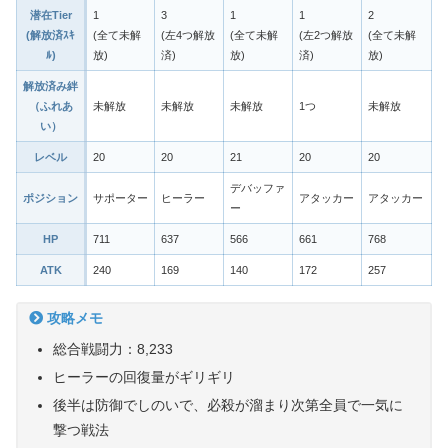
潜在Tier
1
3
1
1
2
(解放済ｽｷ
(全て未解
(左4つ解放
(全て未解
(左2つ解放
(全て未解
ﾙ)
放)
済)
放)
済)
放)
解放済み絆
（ふれあ
未解放
未解放
未解放
1つ
未解放
い）
レベル
20
20
21
20
20
デバッファ
ポジション
サポーター
ヒーラー
アタッカー
アタッカー
ー
HP
711
637
566
661
768
ATK
240
169
140
172
257
攻略メモ
総合戦闘力：8,233
ヒーラーの回復量がギリギリ
後半は防御でしのいで、必殺が溜まり次第全員で一気に
撃つ戦法