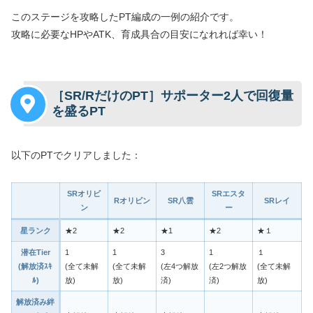
このステージを攻略したPT編成の一例の紹介です。
攻略に必要なHPやATK、育成具合の目安になれれば幸い！
［SR/RだけのPT］サポーター2人で回復量
を盛るPT
以下のPTでクリアしました：
SRオリビ
SRエスタ
Rオリビン
SR八雲
SRレイ
ン
ー
星ランク
★2
★2
★1
★2
★１
潜在Tier
1
1
3
1
１
(解放済ｽｷ
(全て未解
(全て未解
(左4つ解放
(左2つ解放
(全て未解
ﾙ)
放)
放)
済)
済)
放)
解放済み絆