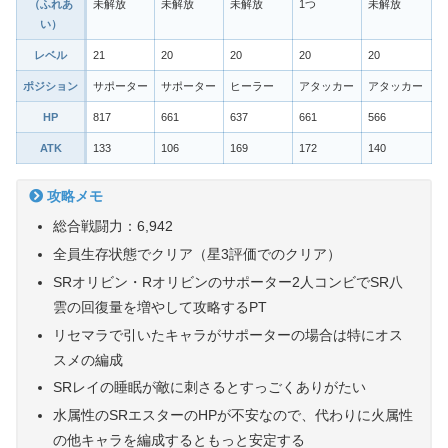
（ふれあ
未解放
未解放
未解放
1つ
未解放
い）
レベル
21
20
20
20
20
ポジション
サポーター
サポーター
ヒーラー
アタッカー
アタッカー
HP
817
661
637
661
566
ATK
133
106
169
172
140
攻略メモ
総合戦闘力：6,942
全員生存状態でクリア（星3評価でのクリア）
SRオリビン・Rオリビンのサポーター2人コンビでSR八
雲の回復量を増やして攻略するPT
リセマラで引いたキャラがサポーターの場合は特にオス
スメの編成
SRレイの睡眠が敵に刺さるとすっごくありがたい
水属性のSRエスターのHPが不安なので、代わりに火属性
の他キャラを編成するともっと安定する