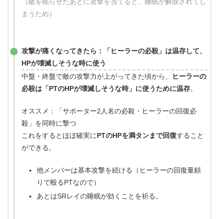
（敵を眠らせたあとに攻撃を当てると、睡眠が解除されてし
まうため）
攻撃が痛くなってきたら：「ヒーラーの必殺」は温存して、
HPが壊滅しそうな時に使う
中盤・終盤で敵の攻撃力が上がってきた頃から、
ヒーラーの
必殺は「PTのHPが壊滅しそうな時」に使うために温存
。
オススメ：「サポーター2人名の必殺・ヒーラーの回復必
殺」を同時に撃つ
これをするとほぼ確実に
PTのHPを満タンまで回復
すること
ができる。
他メンバーは基本攻撃を続ける（ヒーラーの回復量頼
りで殴るPTなので）
あとはSRレイの睡眠が効くことを祈る。