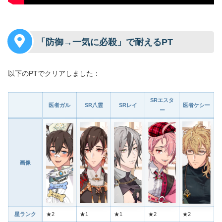
「防御→一気に必殺」で耐えるPT
以下のPTでクリアしました：
SRエスタ
医者ガル
SR八雲
SRレイ
医者ケシー
ー
画像
星ランク
★2
★1
★1
★2
★2