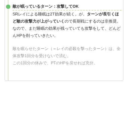
敵が眠っているターン：攻撃してOK
SRレイによる睡眠は2T効果が続く。が、
ターンが長引くほ
ど敵の攻撃力が上がっていく
ので長期戦にするのは非推奨。
なので、まだ睡眠の効果が残っていても攻撃をして、どんど
んHPを削っていきたい。
敵を眠らせたターン（＝レイの必殺を撃ったターン）は、全
体攻撃1回分を受けないで済む。
この1回分の休みで、PTのHPを戻せれば充分。