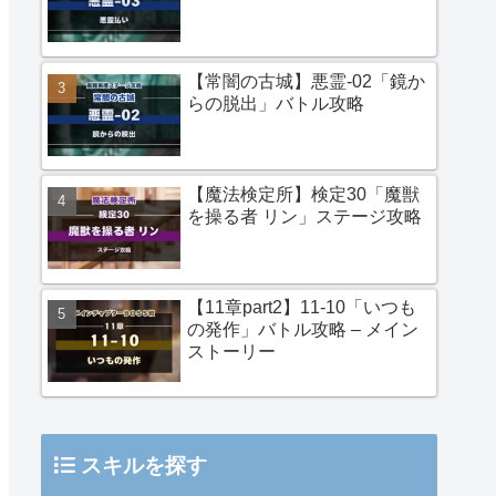
【常闇の古城】悪霊-02「鏡か
らの脱出」バトル攻略
【魔法検定所】検定30「魔獣
を操る者 リン」ステージ攻略
【11章part2】11-10「いつも
の発作」バトル攻略 – メイン
ストーリー
スキルを探す