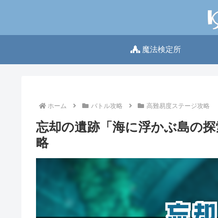
魔法検定所
ホーム
バトル攻略
高難易度ステージ攻略
忘却の遺跡「海に浮かぶ島の探索
略