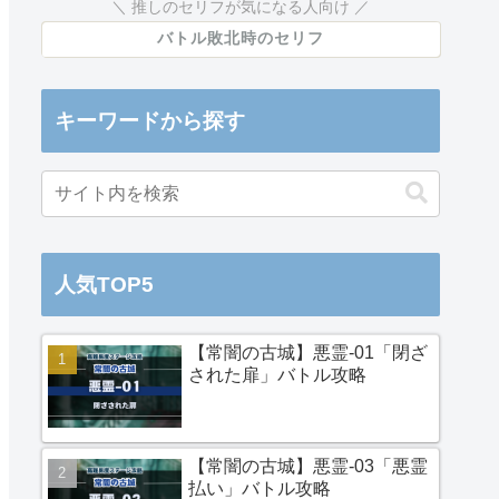
推しのセリフが気になる人向け
バトル敗北時のセリフ
キーワードから探す
人気TOP5
【常闇の古城】悪霊-01「閉ざ
された扉」バトル攻略
【常闇の古城】悪霊-03「悪霊
払い」バトル攻略