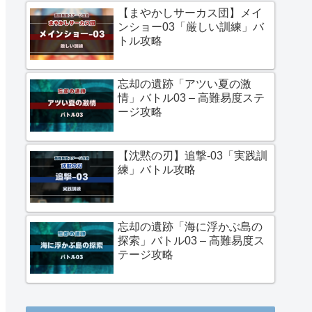
【まやかしサーカス団】メイ
ンショー03「厳しい訓練」バ
トル攻略
忘却の遺跡「アツい夏の激
情」バトル03 – 高難易度ステ
ージ攻略
【沈黙の刃】追撃-03「実践訓
練」バトル攻略
忘却の遺跡「海に浮かぶ島の
探索」バトル03 – 高難易度ス
テージ攻略