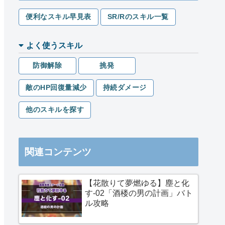
便利なスキル早見表
SR/Rのスキル一覧
よく使うスキル
防御解除
挑発
敵のHP回復量減少
持続ダメージ
他のスキルを探す
関連コンテンツ
【花散りて夢燃ゆる】塵と化
す-02「酒楼の男の計画」バト
ル攻略