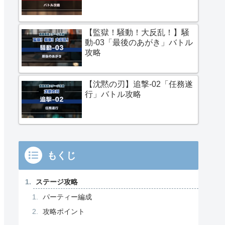
【監獄！騒動！大反乱！】騒
動-03「最後のあがき」バトル
攻略
【沈黙の刃】追撃-02「任務遂
行」バトル攻略
もくじ
ステージ攻略
パーティー編成
攻略ポイント