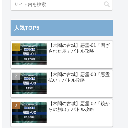
人気TOP5
【常闇の古城】悪霊-01「閉ざ
された扉」バトル攻略
【常闇の古城】悪霊-03「悪霊
払い」バトル攻略
【常闇の古城】悪霊-02「鏡か
らの脱出」バトル攻略