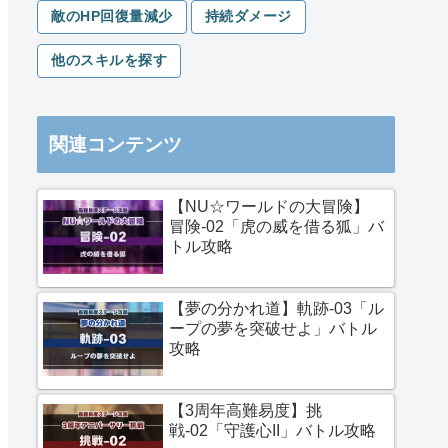
敵のHP回復量減少
持続ダメージ
他のスキルを探す
関連コンテンツ
【NU☆ワールドの大冒険】
冒険-02「虎の威を借る狐」バ
トル攻略
【夢の分かれ道】軌跡-03「ル
ープの夢を突破せよ」バトル
攻略
【3周年高難易度】挑
戦-02「守護心II」バトル攻略