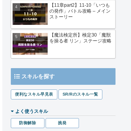
【11章part2】11-10「いつも
の発作」バトル攻略 – メイン
ストーリー
【魔法検定所】検定30「魔獣
を操る者 リン」ステージ攻略
スキルを探す
便利なスキル早見表
SR/Rのスキル一覧
よく使うスキル
防御解除
挑発